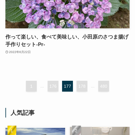
作って楽しい、食べて美味しい、小田原のさつま揚げ
手作りセット‐Pr‐
2022年6月22日
1
...
176
177
178
...
480
人気記事