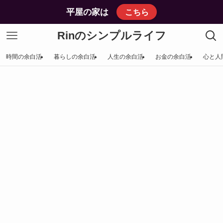
平屋の家は
こちら
Rinのシンプルライフ
時間の余白活
暮らしの余白活
人生の余白活
お金の余白活
心と人