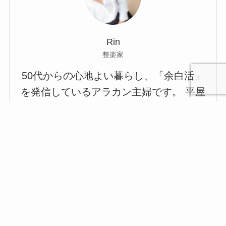
Rin
整楽家
50代からの心地よい暮らし、「余白活」
を発信しているアラカン主婦です。 平屋
の小さな家で夫と二人暮らしを楽しみな
心と人間
美容と健
旅とグル
がら、 都内に住む孫と過ごす時間に癒や
時間の余
暮らしの
人生の余
お金の余
防災の余
余白活ア
メニュー
関係の余
康の余白
メの余白
白活
余白活
白活
白活
白活
イテム
白活
活
活
されています。
整理収納アドバイザー・介護福祉士・ケ
アマネジャー・防災士 専門知識と日々の
工夫で、暮らしに「余白」を作るヒント
をお届けします。