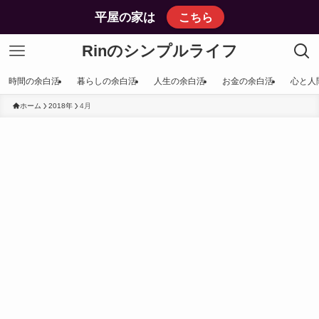
平屋の家は
こちら
Rinのシンプルライフ
時間の余白活
暮らしの余白活
人生の余白活
お金の余白活
心と人
ホーム
2018年
4月