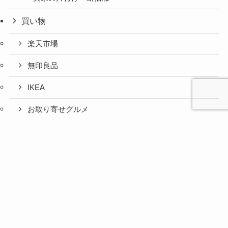
買い物
楽天市場
無印良品
IKEA
お取り寄せグルメ
ふるさと納税
心と人間
美容と健
旅とグル
時間の余
暮らしの
人生の余
お金の余
防災の余
余白活ア
メニュー
関係の余
康の余白
メの余白
白活
余白活
白活
白活
白活
イテム
白活
活
活
コストコ
ニトリ
百均
愛用品