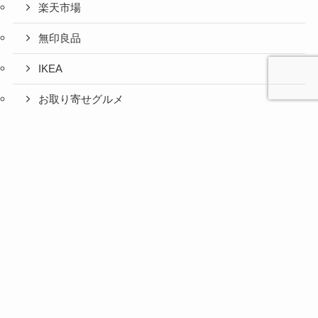
楽天市場
無印良品
IKEA
お取り寄せグルメ
ふるさと納税
心と人間
美容と健
旅とグル
時間の余
暮らしの
人生の余
お金の余
防災の余
余白活ア
メニュー
関係の余
康の余白
メの余白
白活
余白活
白活
白活
白活
イテム
白活
活
活
コストコ
ニトリ
百均
愛用品
災害対策