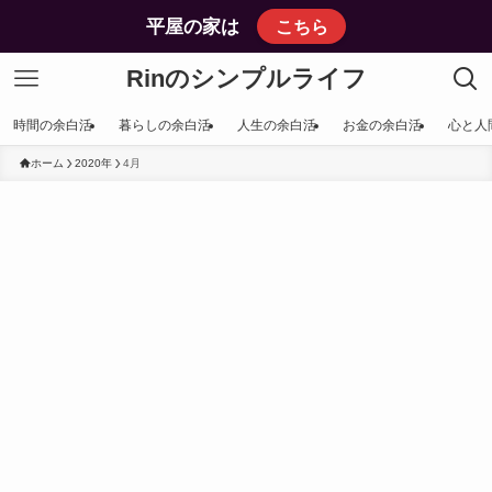
平屋の家は
こちら
Rinのシンプルライフ
時間の余白活
暮らしの余白活
人生の余白活
お金の余白活
心と人
ホーム
2020年
4月