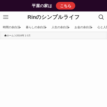
平屋の家は
こちら
Rinのシンプルライフ
時間の余白活
暮らしの余白活
人生の余白活
お金の余白活
心と人
ホーム
2016年
3月