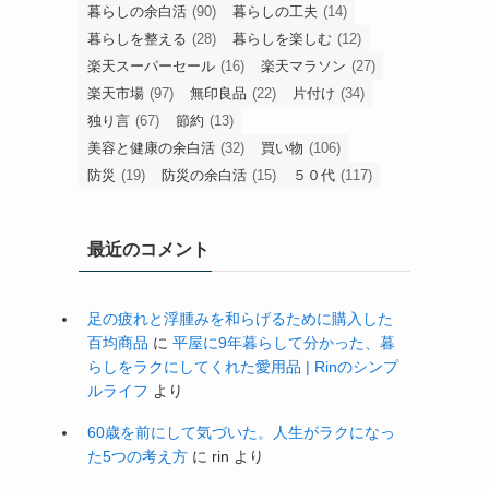
暮らしの余白活
(90)
暮らしの工夫
(14)
暮らしを整える
(28)
暮らしを楽しむ
(12)
楽天スーパーセール
(16)
楽天マラソン
(27)
楽天市場
(97)
無印良品
(22)
片付け
(34)
独り言
(67)
節約
(13)
美容と健康の余白活
(32)
買い物
(106)
防災
(19)
防災の余白活
(15)
５０代
(117)
最近のコメント
足の疲れと浮腫みを和らげるために購入した
百均商品
に
平屋に9年暮らして分かった、暮
らしをラクにしてくれた愛用品 | Rinのシンプ
ルライフ
より
60歳を前にして気づいた。人生がラクになっ
た5つの考え方
に
rin
より