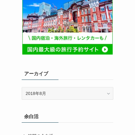
アーカイブ
ア
ー
カ
イ
余白活
ブ