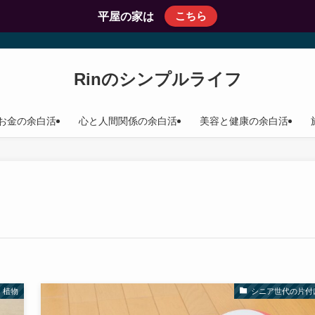
こちら
平屋の家は
Rinのシンプルライフ
お金の余白活
心と人間関係の余白活
美容と健康の余白活
植物
シニア世代の片付