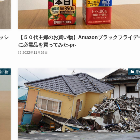
ッシ
【５０代主婦のお買い物】Amazonブラックフライデ
に必需品を買ってみた‐pr‐
2022年11月26日
買い物
思