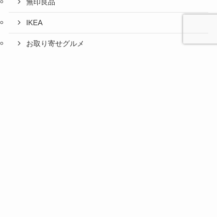
無印良品
IKEA
お取り寄せグルメ
ふるさと納税
心と人間
美容と健
旅とグル
時間の余
暮らしの
人生の余
お金の余
防災の余
余白活ア
メニュー
関係の余
康の余白
メの余白
白活
余白活
白活
白活
白活
イテム
白活
活
活
コストコ
ニトリ
百均
愛用品
災害対策