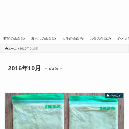
時間の余白活
暮らしの余白活
人生の余白活
お金の余白活
心と人
ホーム
2016年
10月
2016年10月
– date –
体のこと