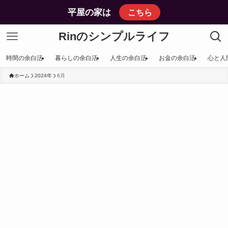
平屋の家は
こちら
Rinのシンプルライフ
時間の余白活
暮らしの余白活
人生の余白活
お金の余白活
心と人
ホーム
2024年
6月