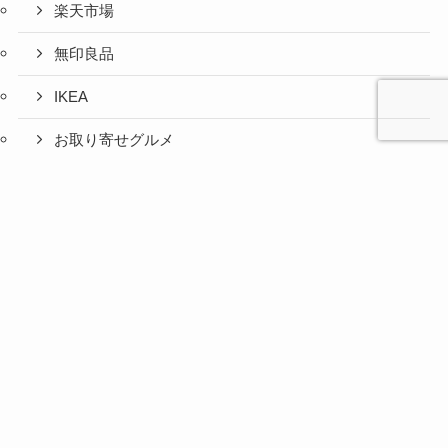
楽天市場
無印良品
IKEA
お取り寄せグルメ
ふるさと納税
心と人間
美容と健
旅とグル
時間の余
暮らしの
人生の余
お金の余
防災の余
余白活ア
メニュー
関係の余
康の余白
メの余白
白活
余白活
白活
白活
白活
イテム
白活
活
活
コストコ
ニトリ
百均
愛用品
災害対策