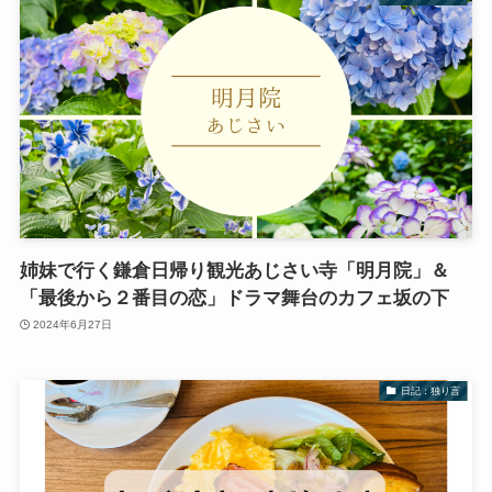
姉妹で行く鎌倉日帰り観光あじさい寺「明月院」＆
「最後から２番目の恋」ドラマ舞台のカフェ坂の下
2024年6月27日
日記：独り言