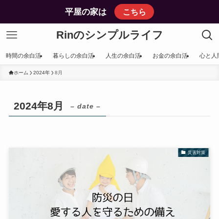
平屋の家は
こちら
Rinのシンプルライフ
時間の余白活
暮らしの余白活
人生の余白活
お金の余白活
心と人
ホーム
2024年
8月