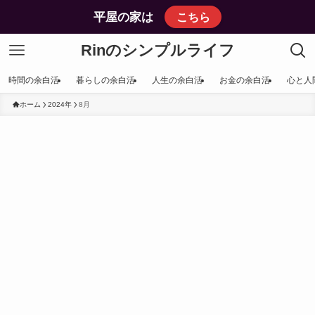
平屋の家は
こちら
Rinのシンプルライフ
時間の余白活
暮らしの余白活
人生の余白活
お金の余白活
心と人
ホーム
2024年
8月