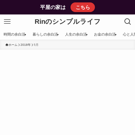
平屋の家は
こちら
Rinのシンプルライフ
時間の余白活
暮らしの余白活
人生の余白活
お金の余白活
心と人
ホーム
2018年
5月