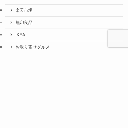
楽天市場
無印良品
IKEA
お取り寄せグルメ
ふるさと納税
心と人間
美容と健
旅とグル
時間の余
暮らしの
人生の余
お金の余
防災の余
余白活ア
メニュー
関係の余
康の余白
メの余白
白活
余白活
白活
白活
白活
イテム
白活
活
活
コストコ
ニトリ
百均
愛用品
災害対策