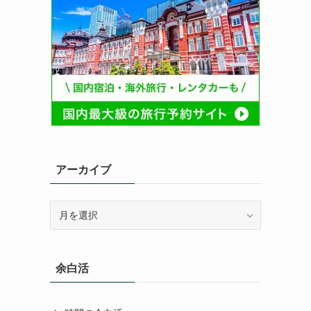
アーカイブ
ア
ー
カ
イ
余白活
ブ