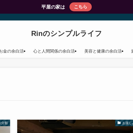
こちら
平屋の家は
Rinのシンプルライフ
お金の余白活
心と人間関係の余白活
美容と健康の余白活
未分類
お楽し