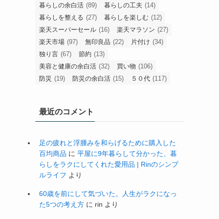
暮らしの余白活
(89)
暮らしの工夫
(14)
暮らしを整える
(27)
暮らしを楽しむ
(12)
楽天スーパーセール
(16)
楽天マラソン
(27)
楽天市場
(97)
無印良品
(22)
片付け
(34)
独り言
(67)
節約
(13)
美容と健康の余白活
(32)
買い物
(106)
防災
(19)
防災の余白活
(15)
５０代
(117)
最近のコメント
足の疲れと浮腫みを和らげるために購入した
百均商品
に
平屋に9年暮らして分かった、暮
らしをラクにしてくれた愛用品 | Rinのシンプ
ルライフ
より
60歳を前にして気づいた。人生がラクになっ
た5つの考え方
に
rin
より