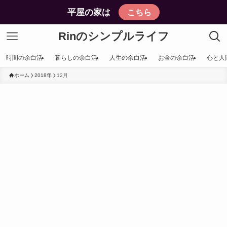
平屋の家は
こちら
Rinのシンプルライフ
時間の余白活
暮らしの余白活
人生の余白活
お金の余白活
心と人
ホーム
2018年
12月