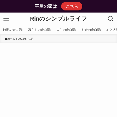
平屋の家は
こちら
Rinのシンプルライフ
時間の余白活
暮らしの余白活
人生の余白活
お金の余白活
心と人
ホーム
2022年
1月