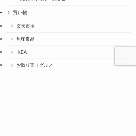
買い物
楽天市場
無印良品
IKEA
お取り寄せグルメ
ふるさと納税
心と人間
美容と健
旅とグル
時間の余
暮らしの
人生の余
お金の余
防災の余
余白活ア
メニュー
関係の余
康の余白
メの余白
白活
余白活
白活
白活
白活
イテム
白活
活
活
コストコ
ニトリ
百均
愛用品