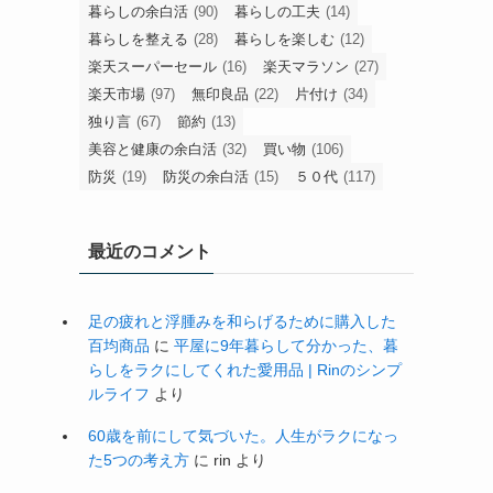
暮らしの余白活
(90)
暮らしの工夫
(14)
暮らしを整える
(28)
暮らしを楽しむ
(12)
楽天スーパーセール
(16)
楽天マラソン
(27)
楽天市場
(97)
無印良品
(22)
片付け
(34)
独り言
(67)
節約
(13)
美容と健康の余白活
(32)
買い物
(106)
防災
(19)
防災の余白活
(15)
５０代
(117)
最近のコメント
足の疲れと浮腫みを和らげるために購入した
百均商品
に
平屋に9年暮らして分かった、暮
らしをラクにしてくれた愛用品 | Rinのシンプ
ルライフ
より
60歳を前にして気づいた。人生がラクになっ
た5つの考え方
に
rin
より