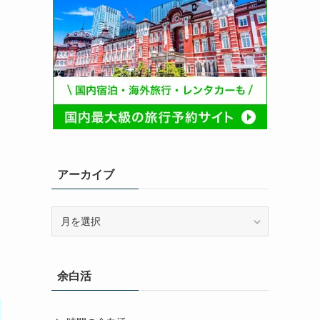
アーカイブ
ア
ー
カ
イ
余白活
ブ