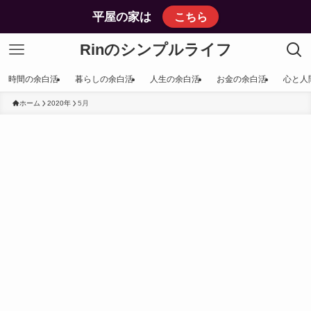
平屋の家は
こちら
Rinのシンプルライフ
時間の余白活
暮らしの余白活
人生の余白活
お金の余白活
心と人
ホーム
2020年
5月