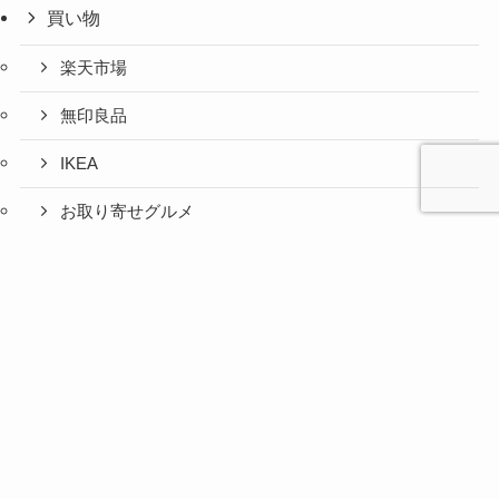
買い物
楽天市場
無印良品
IKEA
お取り寄せグルメ
ふるさと納税
心と人間
美容と健
旅とグル
時間の余
暮らしの
人生の余
お金の余
防災の余
余白活ア
メニュー
関係の余
康の余白
メの余白
白活
余白活
白活
白活
白活
イテム
白活
活
活
コストコ
ニトリ
百均
愛用品