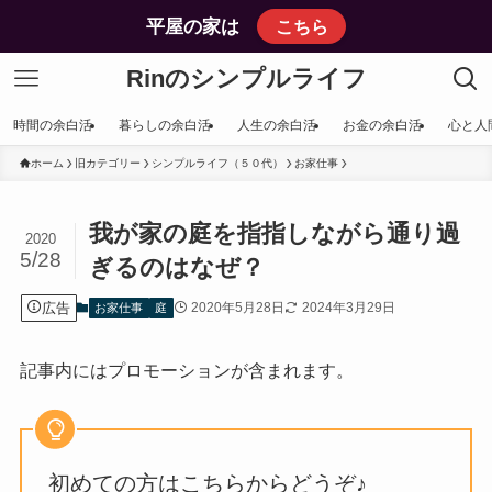
平屋の家は
こちら
Rinのシンプルライフ
時間の余白活
暮らしの余白活
人生の余白活
お金の余白活
心と人
ホーム
旧カテゴリー
シンプルライフ（５０代）
お家仕事
我が家の庭を指指しながら通り過
2020
5/28
ぎるのはなぜ？
広告
2020年5月28日
2024年3月29日
お家仕事
庭
記事内にはプロモーションが含まれます。
初めての方はこちらからどうぞ♪