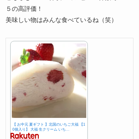
５の高評価！
美味しい物はみんな食べているね（笑）
【 お中元 夏ギフト 】北国のいちご大福 【1
0個入り】 大福 生クリーム いち…