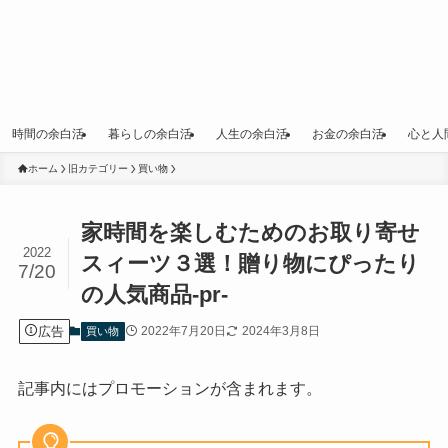
時間の余白活
暮らしの余白活
人生の余白活
お金の余白活
心と人
ホーム
旧カテゴリー
買い物
家時間を楽しむためのお取り寄せ
2022
スィーツ３選！贈り物にぴったり
7/20
の人気商品‐pr‐
広告
2022年7月20日
2024年3月8日
買い物
記事内にはプロモーションが含まれます。