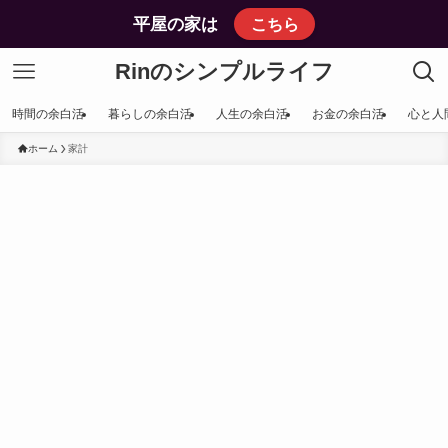
平屋の家は
こちら
Rinのシンプルライフ
時間の余白活
暮らしの余白活
人生の余白活
お金の余白活
心と人
ホーム
家計