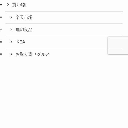
買い物
楽天市場
無印良品
IKEA
お取り寄せグルメ
ふるさと納税
心と人間
美容と健
旅とグル
時間の余
暮らしの
人生の余
お金の余
防災の余
余白活ア
メニュー
関係の余
康の余白
メの余白
白活
余白活
白活
白活
白活
イテム
白活
活
活
コストコ
ニトリ
百均
愛用品