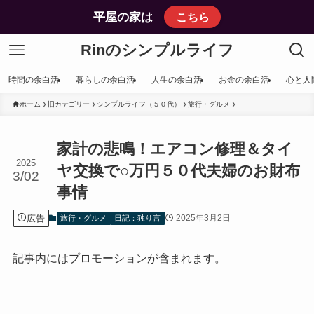
平屋の家は
こちら
Rinのシンプルライフ
時間の余白活
暮らしの余白活
人生の余白活
お金の余白活
心と人
ホーム
旧カテゴリー
シンプルライフ（５０代）
旅行・グルメ
家計の悲鳴！エアコン修理＆タイ
2025
ヤ交換で○万円５０代夫婦のお財布
3/02
事情
広告
2025年3月2日
旅行・グルメ
日記：独り言
記事内にはプロモーションが含まれます。