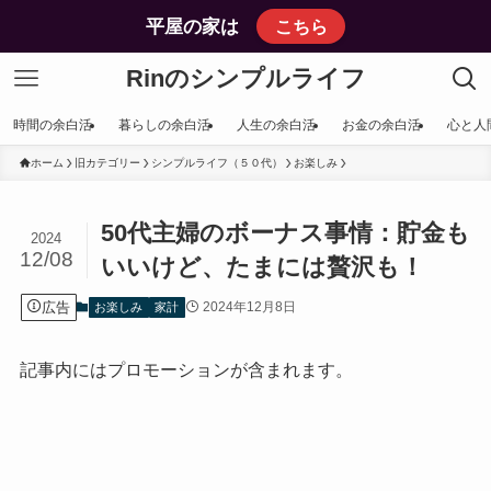
平屋の家は
こちら
Rinのシンプルライフ
時間の余白活
暮らしの余白活
人生の余白活
お金の余白活
心と人
ホーム
旧カテゴリー
シンプルライフ（５０代）
お楽しみ
50代主婦のボーナス事情：貯金も
2024
12/08
いいけど、たまには贅沢も！
広告
2024年12月8日
お楽しみ
家計
記事内にはプロモーションが含まれます。