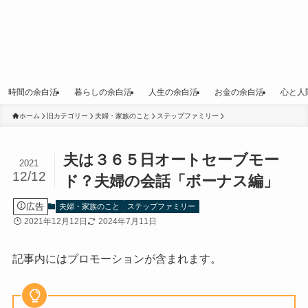
時間の余白活
暮らしの余白活
人生の余白活
お金の余白活
心と人
ホーム
旧カテゴリー
夫婦・家族のこと
ステップファミリー
夫は３６５日オートセーブモー
2021
12/12
ド？夫婦の会話「ボーナス編」
広告
夫婦・家族のこと
ステップファミリー
2021年12月12日
2024年7月11日
記事内にはプロモーションが含まれます。