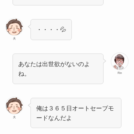
・・・・💦
夫
あなたは出世欲がないのよ
ね。
Rin
俺は３６５日オートセーブモ
ードなんだよ
夫