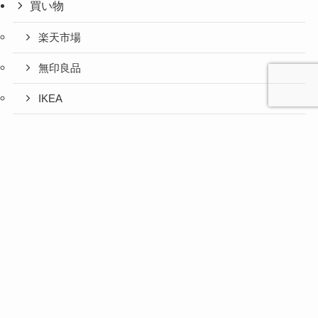
買い物
楽天市場
無印良品
IKEA
お取り寄せグルメ
心と人間
美容と健
旅とグル
時間の余
暮らしの
人生の余
お金の余
防災の余
余白活ア
メニュー
関係の余
康の余白
メの余白
白活
余白活
白活
白活
白活
イテム
白活
活
活
ふるさと納税
コストコ
ニトリ
百均
愛用品
災害対策