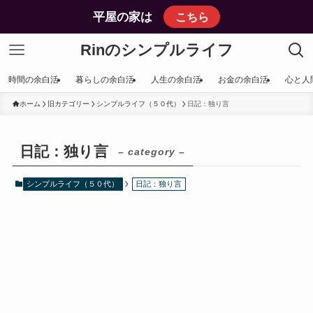
平屋の家は
こちら
Rinのシンプルライフ
時間の余白活
暮らしの余白活
人生の余白活
お金の余白活
心と人
ホーム
旧カテゴリー
シンプルライフ（５０代）
日記：独り言
日記：独り言
– category –
シンプルライフ（５０代）
日記：独り言