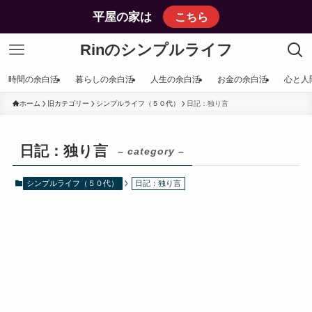
平屋の家は
こちら
Rinのシンプルライフ
時間の余白活
暮らしの余白活
人生の余白活
お金の余白活
心と人
ホーム
旧カテゴリー
シンプルライフ（５０代）
日記：独り言
日記：独り言
– category –
シンプルライフ（５０代）
日記：独り言