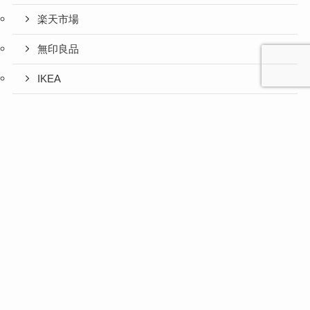
楽天市場
無印良品
IKEA
お取り寄せグルメ
心と人間
美容と健
旅とグル
時間の余
暮らしの
人生の余
お金の余
防災の余
余白活ア
メニュー
関係の余
康の余白
メの余白
白活
余白活
白活
白活
白活
イテム
白活
活
活
ふるさと納税
コストコ
ニトリ
百均
愛用品
災害対策