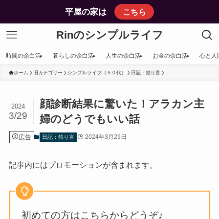
平屋の家は
こちら
Rinのシンプルライフ
時間の余白活
暮らしの余白活
人生の余白活
お金の余白活
心と人
ホーム
旧カテゴリー
シンプルライフ（５０代）
日記：独り言
顔診断結果に驚いた！アラカン主
2024
3/29
婦のどうでもいい話
広告
2024年3月29日
日記：独り言
記事内にはプロモーションが含まれます。
初めての方はこちらからどうぞ♪