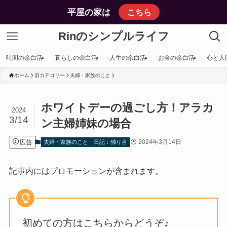
平屋の家は
こちら
Rinのシンプルライフ
時間の余白活
暮らしの余白活
人生の余白活
お金の余白活
心と人
ホーム
旧カテゴリー
夫婦・家族のこと
ホワイトデーの過ごし方！アラカ
2024
3/14
ン主婦姉妹の場合
広告
2024年3月14日
夫婦・家族のこと
日記：独り言
記事内にはプロモーションが含まれます。
初めての方はこちらからどうぞ♪