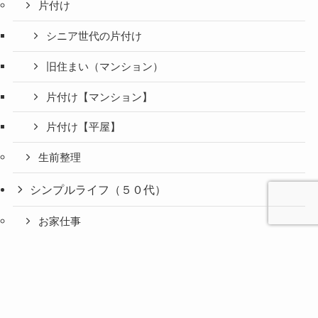
片付け
シニア世代の片付け
旧住まい（マンション）
片付け【マンション】
片付け【平屋】
生前整理
シンプルライフ（５０代）
お家仕事
日記：独り言
心と人間
美容と健
旅とグル
時間の余
暮らしの
人生の余
お金の余
防災の余
余白活ア
メニュー
関係の余
康の余白
メの余白
白活
余白活
白活
白活
白活
イテム
白活
活
活
平屋暮らし
ファッション（５０代）