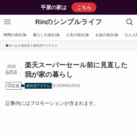
平屋の家は
こちら
Rinのシンプルライフ
時間の余白活
暮らしの余白活
人生の余白活
お金の余白活
心と人
ホーム
余白活
余白活アイテム
楽天スーパーセール前に見直した
2026
6/04
我が家の暮らし
広告
2026年6月4日
余白活アイテム
記事内にはプロモーションが含まれます。