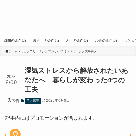
時間の余白活
暮らしの余白活
人生の余白活
お金の余白活
心と人
ホーム
旧カテゴリー
シンプルライフ（５０代）
ラク家事
湿気ストレスから解放されたいあ
2025
なたへ｜暮らしが変わった4つの
6/09
工夫
広告
2025年6月9日
ラク家事
記事内にはプロモーションが含まれます。