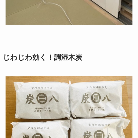
じわじわ効く！調湿木炭