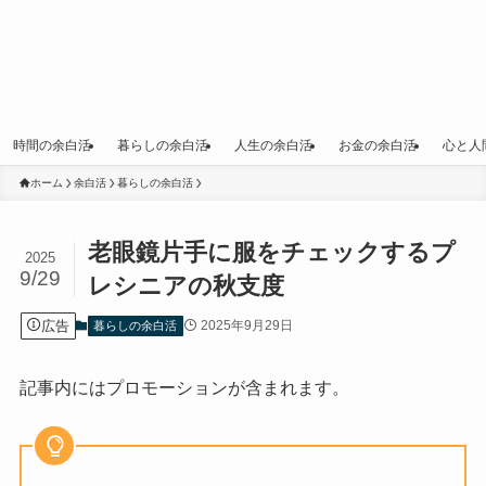
時間の余白活
暮らしの余白活
人生の余白活
お金の余白活
心と人
ホーム
余白活
暮らしの余白活
老眼鏡片手に服をチェックするプ
2025
9/29
レシニアの秋支度
広告
2025年9月29日
暮らしの余白活
記事内にはプロモーションが含まれます。