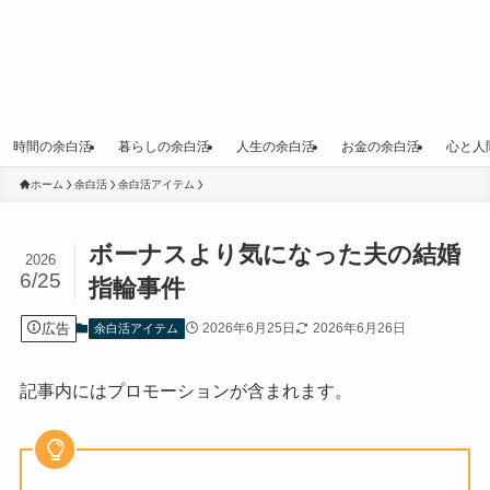
時間の余白活
暮らしの余白活
人生の余白活
お金の余白活
心と人
ホーム
余白活
余白活アイテム
ボーナスより気になった夫の結婚
2026
6/25
指輪事件
広告
2026年6月25日
2026年6月26日
余白活アイテム
記事内にはプロモーションが含まれます。