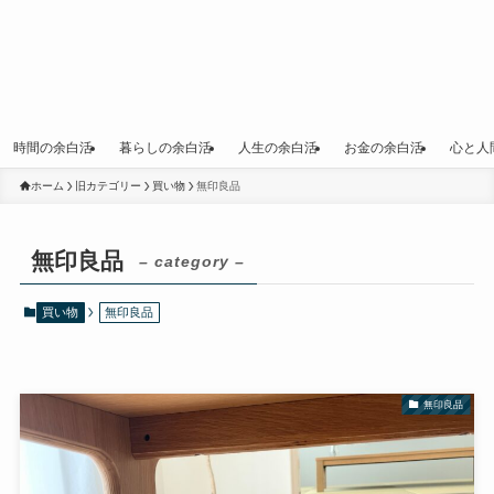
時間の余白活
暮らしの余白活
人生の余白活
お金の余白活
心と人
ホーム
旧カテゴリー
買い物
無印良品
無印良品
– category –
買い物
無印良品
無印良品