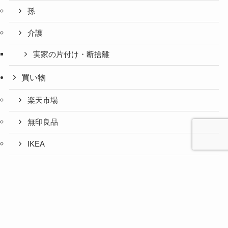
孫
介護
実家の片付け・断捨離
買い物
楽天市場
無印良品
IKEA
お取り寄せグルメ
心と人間
美容と健
旅とグル
時間の余
暮らしの
人生の余
お金の余
防災の余
余白活ア
メニュー
関係の余
康の余白
メの余白
白活
余白活
白活
白活
白活
イテム
白活
活
活
ふるさと納税
コストコ