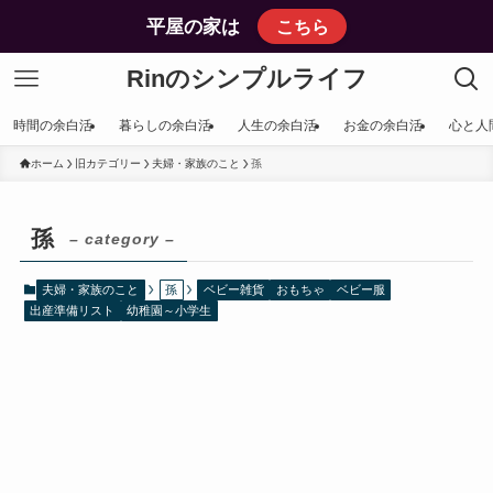
平屋の家は
こちら
Rinのシンプルライフ
時間の余白活
暮らしの余白活
人生の余白活
お金の余白活
心と人
ホーム
旧カテゴリー
夫婦・家族のこと
孫
孫
– category –
夫婦・家族のこと
孫
ベビー雑貨
おもちゃ
ベビー服
出産準備リスト
幼稚園～小学生