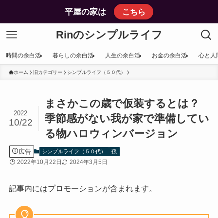
平屋の家は
こちら
Rinのシンプルライフ
時間の余白活
暮らしの余白活
人生の余白活
お金の余白活
心と人
ホーム
旧カテゴリー
シンプルライフ（５０代）
まさかこの歳で仮装するとは？
2022
季節感がない我が家で準備してい
10/22
る物ハロウィンバージョン
広告
シンプルライフ（５０代）
孫
2022年10月22日
2024年3月5日
記事内にはプロモーションが含まれます。