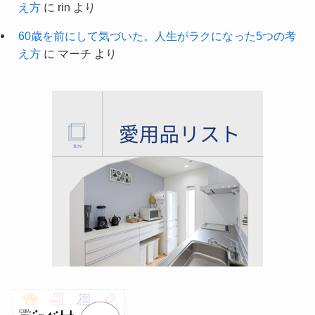
え方
に
rin
より
60歳を前にして気づいた。人生がラクになった5つの考
え方
に
マーチ
より