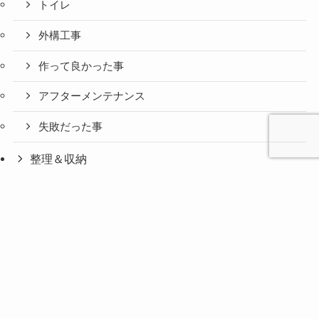
トイレ
外構工事
作って良かった事
アフターメンテナンス
失敗だった事
整理＆収納
片付け
心と人間
美容と健
旅とグル
時間の余
暮らしの
人生の余
お金の余
防災の余
余白活ア
メニュー
関係の余
康の余白
メの余白
白活
余白活
白活
白活
白活
イテム
白活
活
活
シニア世代の片付け
旧住まい（マンション）
片付け【マンション】
片付け【平屋】