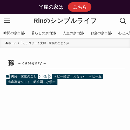
平屋の家は
こちら
Rinのシンプルライフ
時間の余白活
暮らしの余白活
人生の余白活
お金の余白活
心と人
ホーム
旧カテゴリー
夫婦・家族のこと
孫
孫
– category –
夫婦・家族のこと
孫
ベビー雑貨
おもちゃ
ベビー服
出産準備リスト
幼稚園～小学生