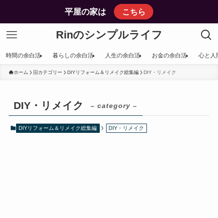
平屋の家は
こちら
Rinのシンプルライフ
時間の余白活
暮らしの余白活
人生の余白活
お金の余白活
心と人
ホーム
旧カテゴリー
DIYリフォーム＆リメイク総集編
DIY・リメイク
DIY・リメイク
– category –
DIYリフォーム＆リメイク総集編
DIY・リメイク