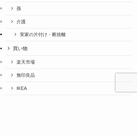
孫
介護
実家の片付け・断捨離
買い物
楽天市場
無印良品
IKEA
お取り寄せグルメ
心と人間
美容と健
旅とグル
時間の余
暮らしの
人生の余
お金の余
防災の余
余白活ア
メニュー
関係の余
康の余白
メの余白
白活
余白活
白活
白活
白活
イテム
白活
活
活
ふるさと納税
コストコ