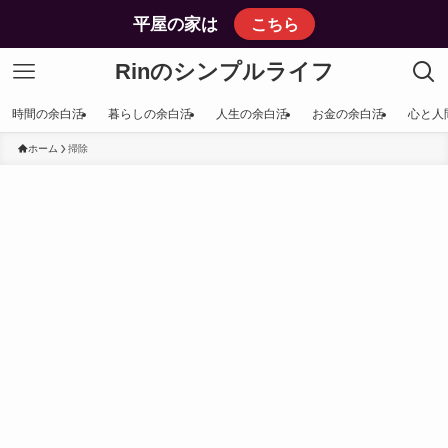
平屋の家は
こちら
Rinのシンプルライフ
時間の余白活
暮らしの余白活
人生の余白活
お金の余白活
心と人
ホーム
掃除