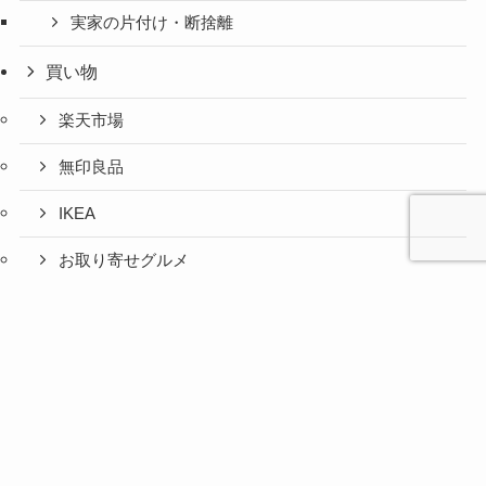
実家の片付け・断捨離
買い物
楽天市場
無印良品
IKEA
お取り寄せグルメ
ふるさと納税
心と人間
美容と健
旅とグル
時間の余
暮らしの
人生の余
お金の余
防災の余
余白活ア
メニュー
関係の余
康の余白
メの余白
白活
余白活
白活
白活
白活
イテム
白活
活
活
コストコ
ニトリ
百均