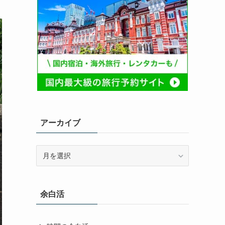
アーカイブ
ア
ー
カ
イ
余白活
ブ