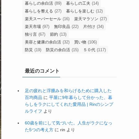
暮らしの余白活
(89)
暮らしの工夫
(14)
暮らしを整える
(27)
暮らしを楽しむ
(12)
楽天スーパーセール
(16)
楽天マラソン
(27)
楽天市場
(97)
無印良品
(22)
片付け
(34)
独り言
(67)
節約
(13)
美容と健康の余白活
(32)
買い物
(106)
防災
(19)
防災の余白活
(15)
５０代
(117)
最近のコメント
足の疲れと浮腫みを和らげるために購入した
百均商品
に
平屋に9年暮らして分かった、暮
らしをラクにしてくれた愛用品 | Rinのシンプ
ルライフ
より
60歳を前にして気づいた。人生がラクになっ
た5つの考え方
に
rin
より