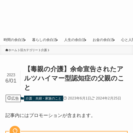
時間の余白活
暮らしの余白活
人生の余白活
お金の余白活
心と人
ホーム
旧カテゴリー
介護
【毒親の介護】余命宣告されたア
2023
ルツハイマー型認知症の父親のこ
6/01
と
広告
2023年6月1日
2024年2月25日
介護
夫婦・家族のこと
記事内にはプロモーションが含まれます。