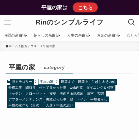
平屋の家は
こちら
Rinのシンプルライフ
時間の余白活
暮らしの余白活
人生の余白活
お金の余白活
心と人
ホーム
旧カテゴリー
平屋の家
平屋の家
– category –
旧カテゴリー
平屋の家
建築まで
建築中
引越し＆その他
外構工事
間取り
作って良かった事
web内覧
ダイニング＆和室
キッチン
クローゼット
寝室
洗面所＆脱衣所
浴室
玄関
アフターメンテナンス
失敗だった事
庭
トイレ
平屋暮らし
平屋の家作り（目次）
入居７年後の思い