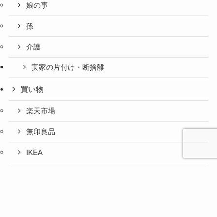
娘の事
孫
介護
実家の片付け・断捨離
買い物
楽天市場
無印良品
IKEA
お取り寄せグルメ
心と人間
美容と健
旅とグル
時間の余
暮らしの
人生の余
お金の余
防災の余
余白活ア
メニュー
関係の余
康の余白
メの余白
白活
余白活
白活
白活
白活
イテム
白活
活
活
ふるさと納税
コストコ