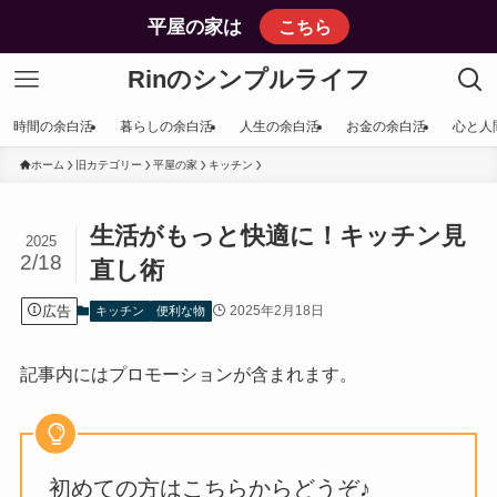
平屋の家は
こちら
Rinのシンプルライフ
時間の余白活
暮らしの余白活
人生の余白活
お金の余白活
心と人
ホーム
旧カテゴリー
平屋の家
キッチン
生活がもっと快適に！キッチン見
2025
2/18
直し術
広告
2025年2月18日
キッチン
便利な物
記事内にはプロモーションが含まれます。
初めての方はこちらからどうぞ♪