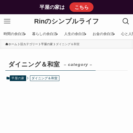
平屋の家は
こちら
Rinのシンプルライフ
時間の余白活
暮らしの余白活
人生の余白活
お金の余白活
心と人
ホーム
旧カテゴリー
平屋の家
ダイニング＆和室
ダイニング＆和室
– category –
平屋の家
ダイニング＆和室