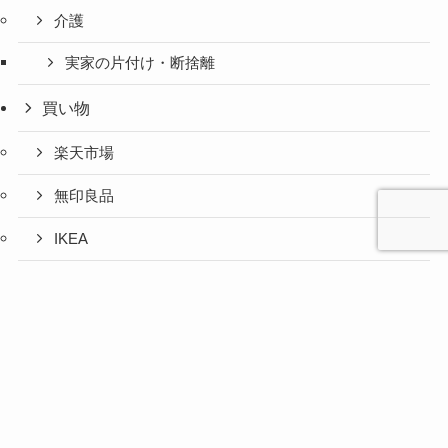
介護
実家の片付け・断捨離
買い物
楽天市場
無印良品
IKEA
お取り寄せグルメ
心と人間
美容と健
旅とグル
時間の余
暮らしの
人生の余
お金の余
防災の余
余白活ア
メニュー
関係の余
康の余白
メの余白
白活
余白活
白活
白活
白活
イテム
白活
活
活
ふるさと納税
コストコ
ニトリ