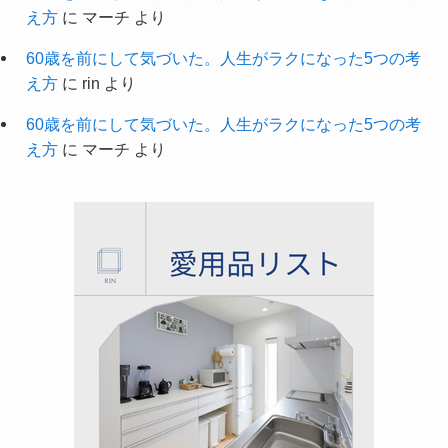
え方
に
マーチ
より
60歳を前にして気づいた。人生がラクになった5つの考
え方
に
rin
より
60歳を前にして気づいた。人生がラクになった5つの考
え方
に
マーチ
より