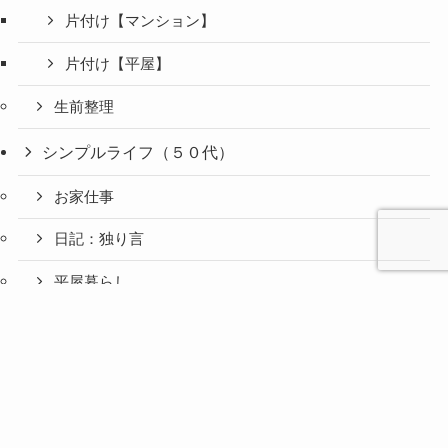
片付け【マンション】
片付け【平屋】
生前整理
シンプルライフ（５０代）
お家仕事
日記：独り言
平屋暮らし
心と人間
美容と健
旅とグル
ファッション（５０代）
時間の余
暮らしの
人生の余
お金の余
防災の余
余白活ア
メニュー
関係の余
康の余白
メの余白
白活
余白活
白活
白活
白活
イテム
白活
活
活
アクセサリー
思い