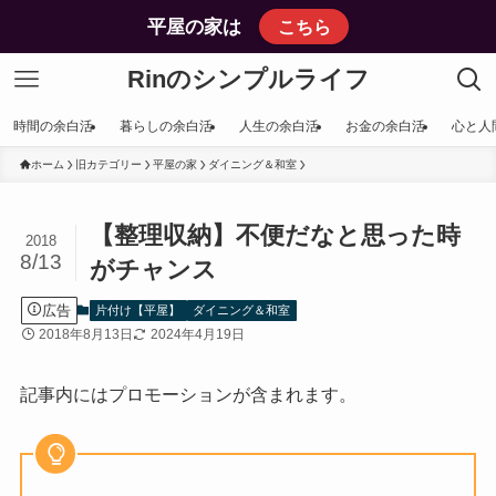
平屋の家は
こちら
Rinのシンプルライフ
時間の余白活
暮らしの余白活
人生の余白活
お金の余白活
心と人
ホーム
旧カテゴリー
平屋の家
ダイニング＆和室
【整理収納】不便だなと思った時
2018
8/13
がチャンス
広告
片付け【平屋】
ダイニング＆和室
2018年8月13日
2024年4月19日
記事内にはプロモーションが含まれます。