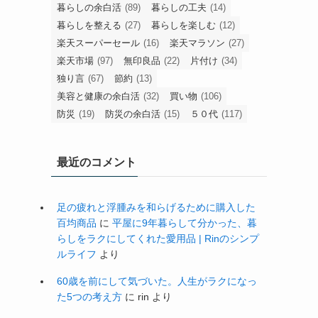
暮らしの余白活
(89)
暮らしの工夫
(14)
暮らしを整える
(27)
暮らしを楽しむ
(12)
楽天スーパーセール
(16)
楽天マラソン
(27)
楽天市場
(97)
無印良品
(22)
片付け
(34)
独り言
(67)
節約
(13)
美容と健康の余白活
(32)
買い物
(106)
防災
(19)
防災の余白活
(15)
５０代
(117)
最近のコメント
足の疲れと浮腫みを和らげるために購入した
百均商品
に
平屋に9年暮らして分かった、暮
らしをラクにしてくれた愛用品 | Rinのシンプ
ルライフ
より
60歳を前にして気づいた。人生がラクになっ
た5つの考え方
に
rin
より