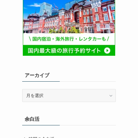
アーカイブ
ア
ー
カ
イ
余白活
ブ