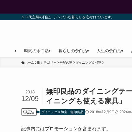
５０代主婦の日記。シンプルな暮らしを心がけています。
時間の余白活
暮らしの余白活
人生の余白活
ホーム
旧カテゴリー
平屋の家
ダイニング＆和室
無印良品のダイニングテ
2018
12/09
イニングも使える家具」
広告
2018年12月9日
2024
ダイニング＆和室
無印良品
記事内にはプロモーションが含まれます。