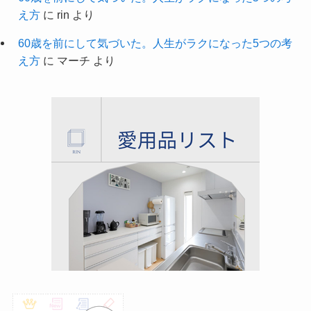
え方
に
rin
より
60歳を前にして気づいた。人生がラクになった5つの考
え方
に
マーチ
より