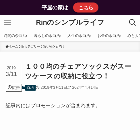
平屋の家は
こちら
Rinのシンプルライフ
時間の余白活
暮らしの余白活
人生の余白活
お金の余白活
心と人
ホーム
旧カテゴリー
買い物
百均
１００均のチェアソックスがスー
2019
3/11
ツケースの収納に役立つ！
広告
2019年3月11日
2024年4月14日
百均
記事内にはプロモーションが含まれます。