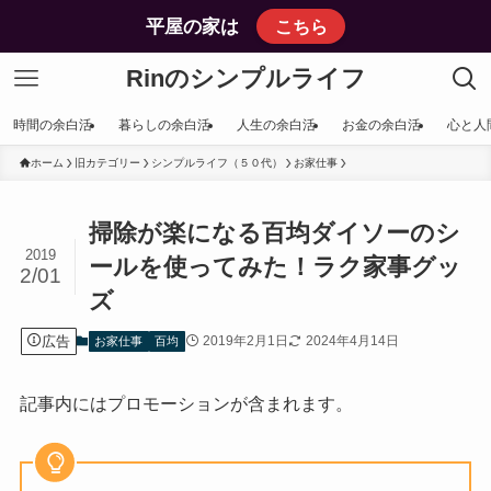
平屋の家は
こちら
Rinのシンプルライフ
時間の余白活
暮らしの余白活
人生の余白活
お金の余白活
心と人
ホーム
旧カテゴリー
シンプルライフ（５０代）
お家仕事
掃除が楽になる百均ダイソーのシ
2019
ールを使ってみた！ラク家事グッ
2/01
ズ
広告
2019年2月1日
2024年4月14日
お家仕事
百均
記事内にはプロモーションが含まれます。