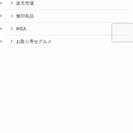
楽天市場
無印良品
IKEA
お取り寄せグルメ
ふるさと納税
心と人間
美容と健
旅とグル
時間の余
暮らしの
人生の余
お金の余
防災の余
余白活ア
メニュー
関係の余
康の余白
メの余白
白活
余白活
白活
白活
白活
イテム
白活
活
活
コストコ
ニトリ
百均
愛用品
災害対策