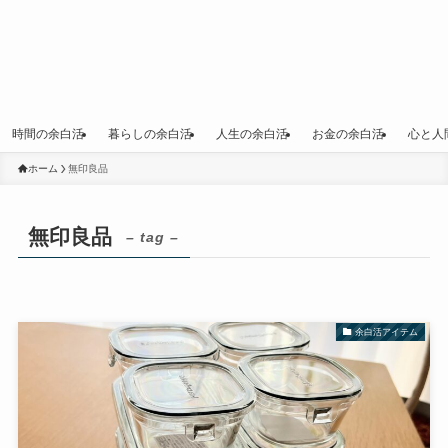
時間の余白活
暮らしの余白活
人生の余白活
お金の余白活
心と人
ホーム
無印良品
無印良品
– tag –
余白活アイテム