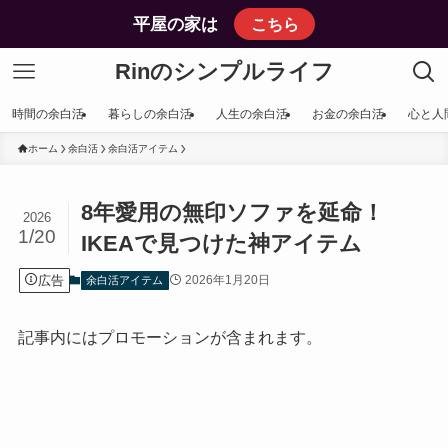
平屋の家は
こちら
Rinのシンプルライフ
時間の余白活
暮らしの余白活
人生の余白活
お金の余白活
心と人
ホーム
余白活
余白活アイテム
8年愛用の無印ソファを延命！
2026
1/20
IKEAで見つけた神アイテム
広告
2026年1月20日
余白活アイテム
記事内にはプロモーションが含まれます。