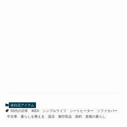
余白活アイテム
50代の日常
IKEA
シンプルライフ
シートヒーター
ソファカバー
中古車
暮らしを整える
温活
無印良品
節約
老後の暮らし