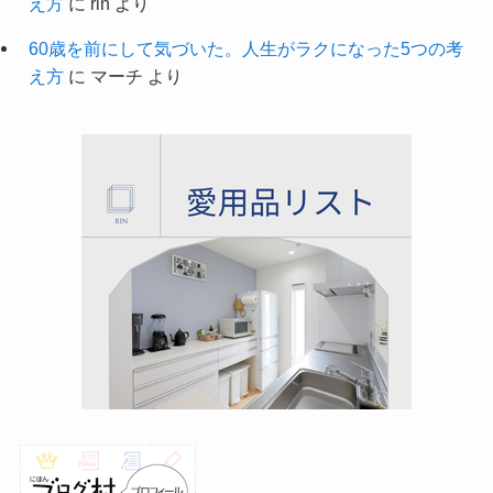
え方
に
rin
より
60歳を前にして気づいた。人生がラクになった5つの考
え方
に
マーチ
より