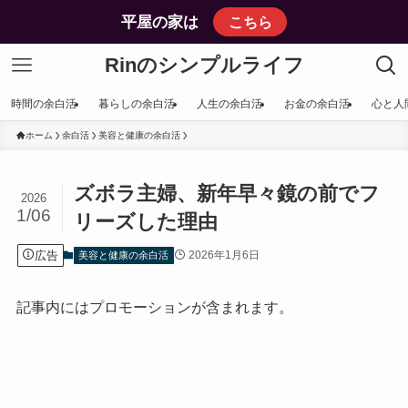
平屋の家は
こちら
Rinのシンプルライフ
時間の余白活
暮らしの余白活
人生の余白活
お金の余白活
心と人
ホーム
余白活
美容と健康の余白活
ズボラ主婦、新年早々鏡の前でフ
2026
1/06
リーズした理由
広告
2026年1月6日
美容と健康の余白活
記事内にはプロモーションが含まれます。