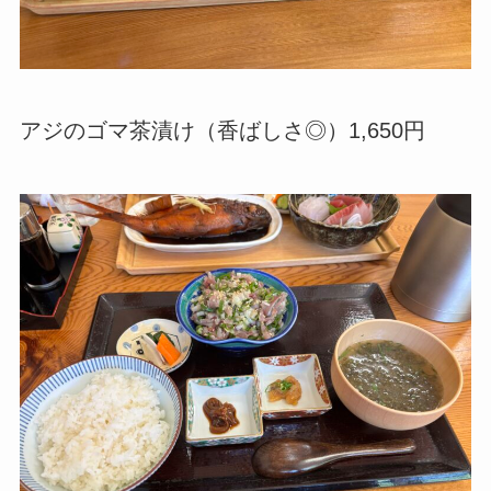
アジのゴマ茶漬け（香ばしさ◎）1,650円