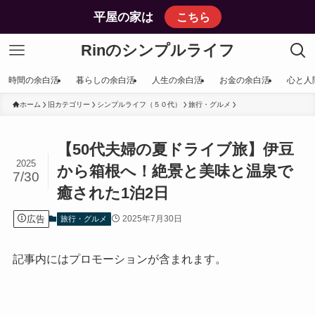
平屋の家は
こちら
Rinのシンプルライフ
時間の余白活
暮らしの余白活
人生の余白活
お金の余白活
心と人
ホーム
旧カテゴリー
シンプルライフ（５０代）
旅行・グルメ
【50代夫婦の夏ドライブ旅】伊豆
2025
から箱根へ！絶景と美味と温泉で
7/30
癒された1泊2日
広告
2025年7月30日
旅行・グルメ
記事内にはプロモーションが含まれます。