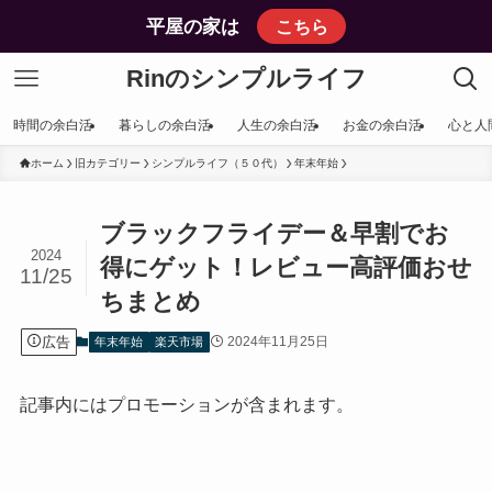
平屋の家は
こちら
Rinのシンプルライフ
時間の余白活
暮らしの余白活
人生の余白活
お金の余白活
心と人
ホーム
旧カテゴリー
シンプルライフ（５０代）
年末年始
ブラックフライデー＆早割でお
2024
得にゲット！レビュー高評価おせ
11/25
ちまとめ
広告
2024年11月25日
年末年始
楽天市場
記事内にはプロモーションが含まれます。