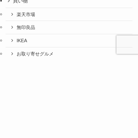
買い物
楽天市場
無印良品
IKEA
お取り寄せグルメ
ふるさと納税
心と人間
美容と健
旅とグル
時間の余
暮らしの
人生の余
お金の余
防災の余
余白活ア
メニュー
関係の余
康の余白
メの余白
白活
余白活
白活
白活
白活
イテム
白活
活
活
コストコ
ニトリ
百均
愛用品
災害対策